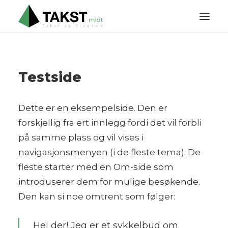
HJEM
Testside
OM OSS
TJENESTER
Dette er en eksempelside. Den er
PRISLISTE
forskjellig fra ert innlegg fordi det vil forbli
KONTAKT
på samme plass og vil vises i
navigasjonsmenyen (i de fleste tema). De
fleste starter med en Om-side som
introduserer dem for mulige besøkende.
Den kan si noe omtrent som følger:
Hei der! Jeg er et sykkelbud om