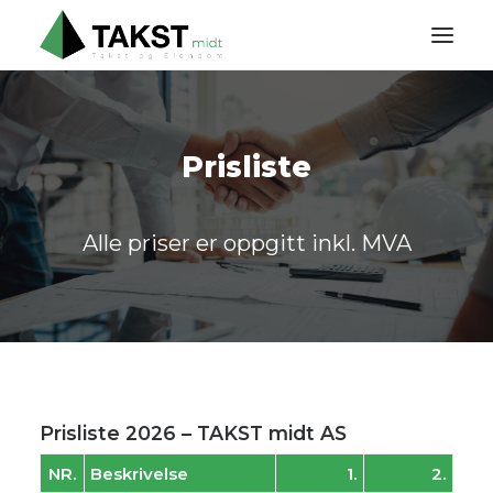
HJEM
Prisliste
OM OSS
TJENESTER
Alle priser er oppgitt inkl. MVA
PRISLISTE
KONTAKT
Prisliste 2026 – TAKST midt AS
NR.
Beskrivelse
1.
2.