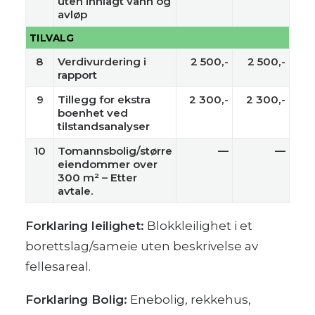
uten innlagt vann og
avløp
TILVALG
8
Verdivurdering i
2 500,-
2 500,-
rapport
9
Tillegg for ekstra
2 300,-
2 300,-
boenhet ved
tilstandsanalyser
10
Tomannsbolig/større
—
—
eiendommer over
300 m² – Etter
avtale.
Forklaring leilighet:
Blokkleilighet i et
borettslag/sameie uten beskrivelse av
fellesareal.
Forklaring Bolig:
Enebolig, rekkehus,