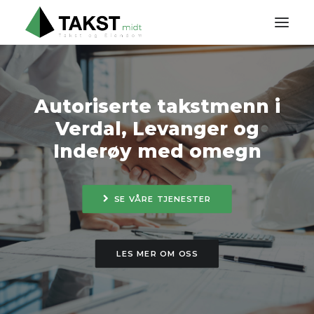
HJEM
Autoriserte takstmenn i
OM OSS
Verdal, Levanger og
TJENESTER
Inderøy med omegn
PRISLISTE
KONTAKT
SE VÅRE TJENESTER
LES MER OM OSS